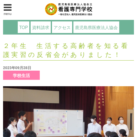
menu
TOP
資料請求
アクセス
鹿児島県医療法人協会
２年生 生活する高齢者を知る看
護実習の反省会がありました！
2023年09月28日
学校生活