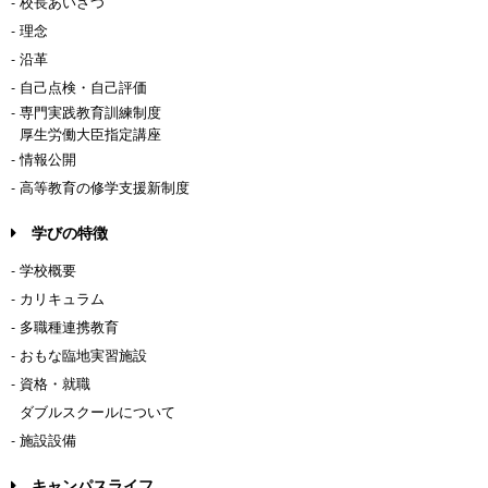
- 校長あいさつ
- 理念
- 沿革
- 自己点検・自己評価
- 専門実践教育訓練制度
厚生労働大臣指定講座
- 情報公開
- 高等教育の修学支援新制度
学びの特徴
- 学校概要
- カリキュラム
- 多職種連携教育
- おもな臨地実習施設
- 資格・就職
ダブルスクールについて
- 施設設備
キャンパスライフ