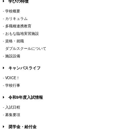
学びの特徴
- 学校概要
- カリキュラム
- 多職種連携教育
- おもな臨地実習施設
- 資格・就職
ダブルスクールについて
- 施設設備
キャンパスライフ
- VOICE！
- 学校行事
令和9年度入試情報
- 入試日程
- 募集要項
奨学金・給付金