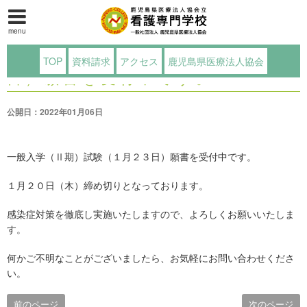
menu
一般入学（Ⅱ期）試験（１月２３
TOP
資料請求
アクセス
鹿児島県医療法人協会
日）願書を受付中です。
公開日：2022年01月06日
一般入学（Ⅱ期）試験（１月２３日）願書を受付中です。
１月２０日（木）締め切りとなっております。
感染症対策を徹底し実施いたしますので、よろしくお願いいたしま
す。
何かご不明なことがございましたら、お気軽にお問い合わせくださ
い。
前のページ
次のページ