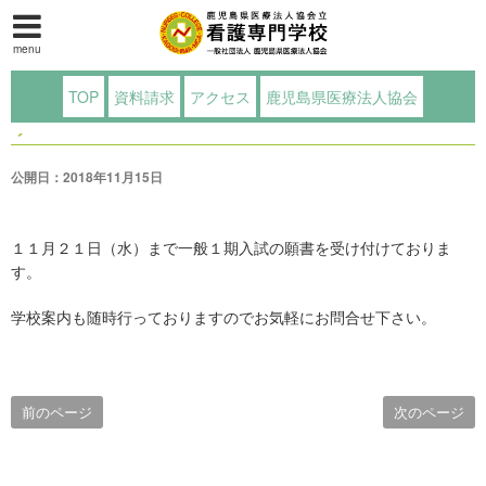
menu
一般１期入学試験、願書受付中で
TOP
資料請求
アクセス
鹿児島県医療法人協会
す
公開日：2018年11月15日
１１月２１日（水）まで一般１期入試の願書を受け付けておりま
す。
学校案内も随時行っておりますのでお気軽にお問合せ下さい。
前のページ
次のページ